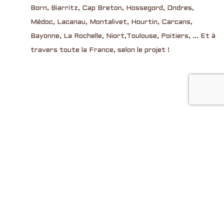
Born, Biarritz, Cap Breton, Hossegord, Ondres,
Médoc, Lacanau, Montalivet, Hourtin, Carcans,
Bayonne, La Rochelle, Niort,Toulouse, Poitiers, ... Et à
travers toute la France, selon le projet !
ANEB, entreprise spécialisée dans l’entretien
et le nettoyage de façades, bardages et
terrasses…