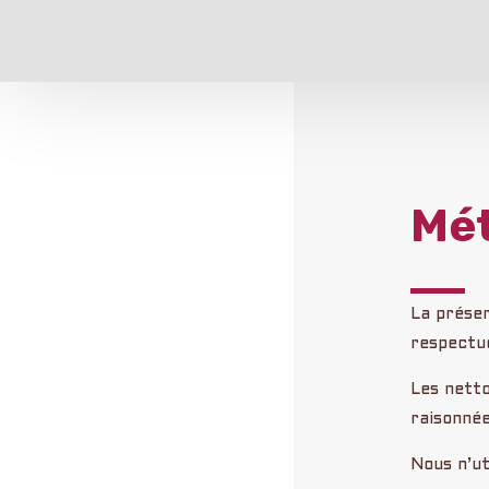
Mé
La préser
respectu
Les netto
raisonnée
Nous n’ut