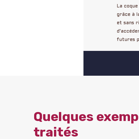
La coque 
grâce à l
et sans 
d’accéder
futures p
Quelques exempl
traités