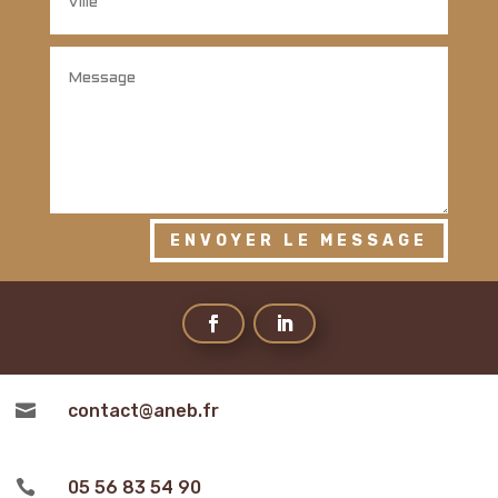
ENVOYER LE MESSAGE

contact@aneb.fr

05 56 83 54 90